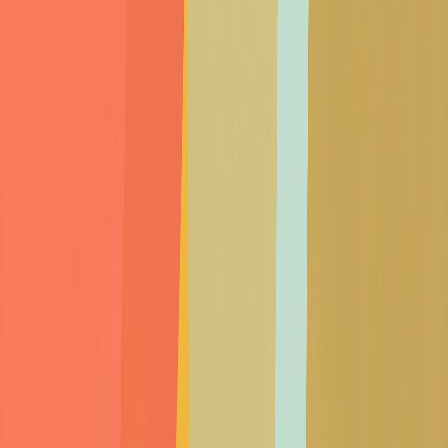
מתויג תחת
#
פיתוח
#
דיגיטל
#
BeeU