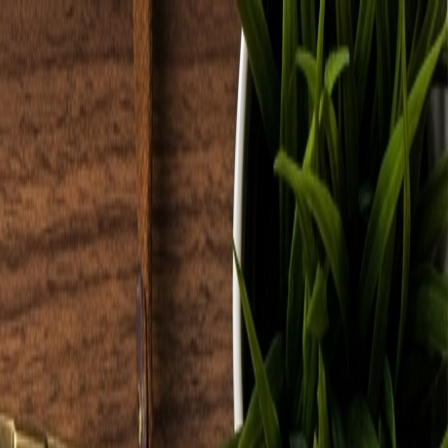
עבודות
שירותים
קצת עלינו
בלוג
צור קשר
HE
EN
בואו נדבר