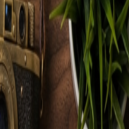
מתויג תחת
#
פיתוח
#
דיגיטל
#
BeeU